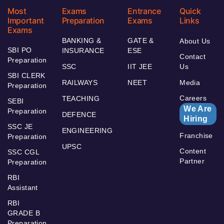
Most
Exams
Entrance
Quick
Important
Preparation
Exams
Links
Exams
BANKING &
GATE &
About Us
SBI PO
INSURANCE
ESE
Contact
Preparation
SSC
IIT JEE
Us
SBI CLERK
RAILWAYS
NEET
Media
Preparation
Careers
TEACHING
SEBI
We Are
Preparation
DEFENCE
Hiring
SSC JE
ENGINEERING
Franchise
Preparation
UPSC
Content
SSC CGL
Partner
Preparation
RBI
Assistant
RBI
GRADE B
Preparation