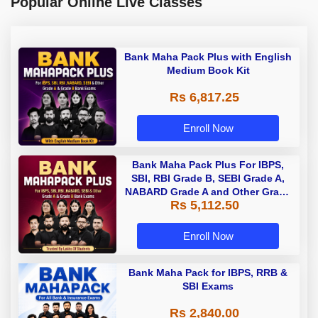
Popular Online Live Classes
Bank Maha Pack Plus with English
Medium Book Kit
Rs 6,817.25
Enroll Now
Bank Maha Pack Plus For IBPS,
SBI, RBI Grade B, SEBI Grade A,
NABARD Grade A and Other Grade
Rs 5,112.50
A & Grade B Bank Exams
Enroll Now
Bank Maha Pack for IBPS, RRB &
SBI Exams
Rs 2,840.00