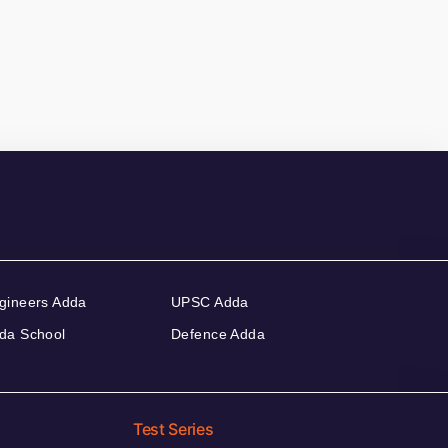
gineers Adda
UPSC Adda
da School
Defence Adda
Test Series