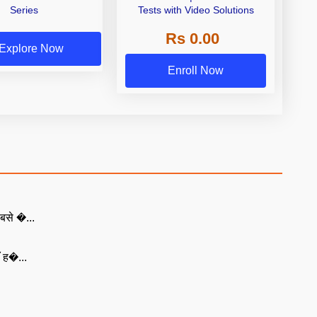
Series
Tests with Video Solutions
Rs 0.00
Explore Now
Enroll Now
बसे �...
ँ ह�...