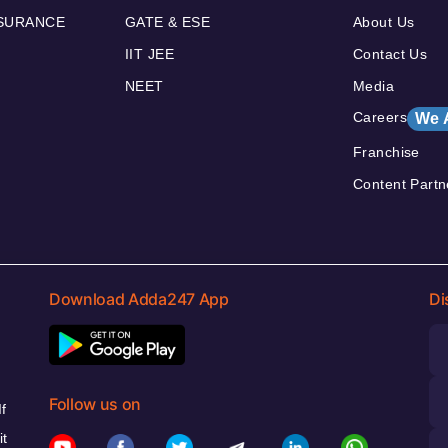
NSURANCE
GATE & ESE
About Us
IIT JEE
Contact Us
NEET
Media
Careers
We 
Franchise
Content Partn
Download Adda247 App
Di
Follow us on
f
it