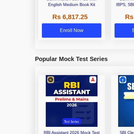
English Medium Book Kit
IBPS, SB
Grade A,
Rs 6,817.25
Rs
Other Gra
Enroll Now
Popular Mock Test Series
RBI Assistant 2026 Mock Test
SBI Cl