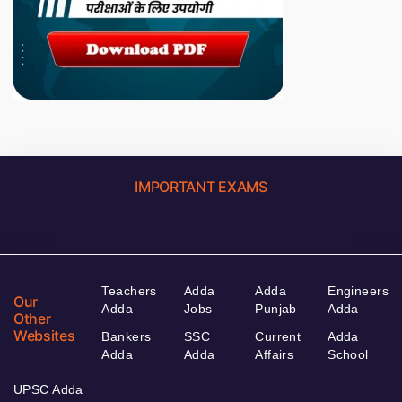
IMPORTANT EXAMS
Teachers
Adda
Adda
Engineers
Our
Adda
Jobs
Punjab
Adda
Other
Websites
Bankers
SSC
Current
Adda
Adda
Adda
Affairs
School
UPSC Adda