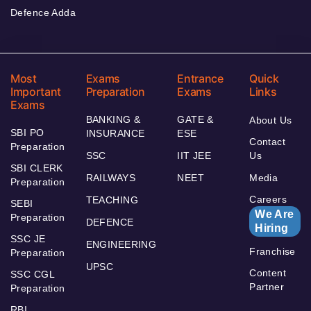
Defence Adda
Most
Exams
Entrance
Quick
Important
Preparation
Exams
Links
Exams
BANKING &
GATE &
About Us
SBI PO
INSURANCE
ESE
Contact
Preparation
SSC
IIT JEE
Us
SBI CLERK
RAILWAYS
NEET
Media
Preparation
Careers
TEACHING
SEBI
We Are
Preparation
DEFENCE
Hiring
SSC JE
ENGINEERING
Franchise
Preparation
UPSC
Content
SSC CGL
Partner
Preparation
RBI