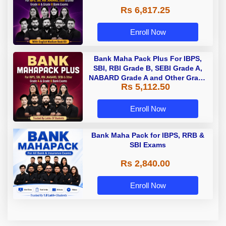
Rs 6,817.25
Enroll Now
Bank Maha Pack Plus For IBPS,
SBI, RBI Grade B, SEBI Grade A,
NABARD Grade A and Other Grade
Rs 5,112.50
A & Grade B Bank Exams
Enroll Now
Bank Maha Pack for IBPS, RRB &
SBI Exams
Rs 2,840.00
Enroll Now