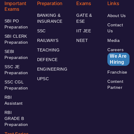
Important
Preparation
Exams
Links
Exams
BANKING &
GATE &
About Us
SBI PO
INSURANCE
ESE
Contact
Preparation
SSC
IIT JEE
Us
SBI CLERK
RAILWAYS
NEET
Media
Preparation
Careers
TEACHING
SEBI
We Are
Preparation
DEFENCE
Hiring
SSC JE
ENGINEERING
Franchise
Preparation
UPSC
Content
SSC CGL
Partner
Preparation
RBI
Assistant
RBI
GRADE B
Preparation
Test Series