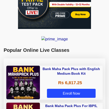
Popular Online Live Classes
Bank Maha Pack Plus with English
Medium Book Kit
Rs 6,817.25
Enroll Now
Bank Maha Pack Plus For IBPS,