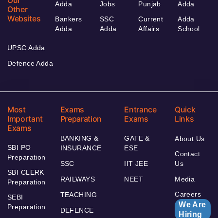
Our
Adda
Jobs
Punjab
Adda
Other
Websites
Bankers
SSC
Current
Adda
Adda
Adda
Affairs
School
UPSC Adda
Defence Adda
Most
Exams
Entrance
Quick
Important
Preparation
Exams
Links
Exams
BANKING &
GATE &
About Us
SBI PO
INSURANCE
ESE
Contact
Preparation
SSC
IIT JEE
Us
SBI CLERK
RAILWAYS
NEET
Media
Preparation
Careers
TEACHING
SEBI
We Are
Preparation
DEFENCE
Hiring