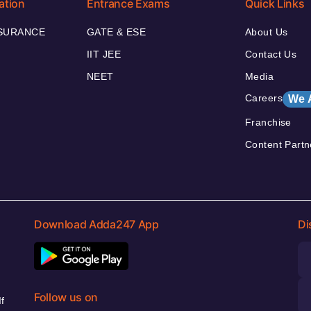
ation
Entrance Exams
Quick Links
NSURANCE
GATE & ESE
About Us
IIT JEE
Contact Us
NEET
Media
Careers
We 
Franchise
Content Partn
Download Adda247 App
Di
Follow us on
f