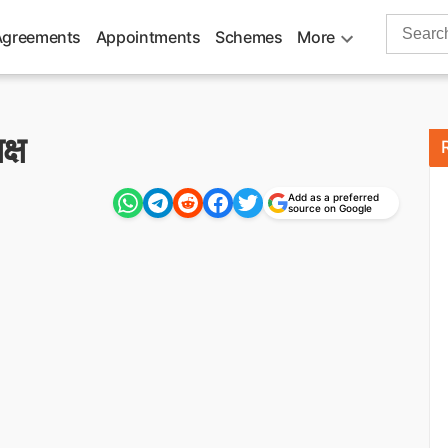
Search
Agreements
Appointments
Schemes
More
for:
क्ष
Add as a preferred
source on Google