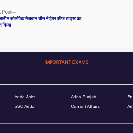
Next
 Post
post:
ालीन ओलंपिक मेजबान चीन ने ईयर ऑफ टाइगर का
त किया
IMPORTANT EXAMS
Adda Jobs
Adda Punjab
En
SSC Adda
Current Affairs
Ad