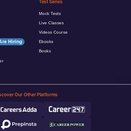
Test Series
Mock Tests
Live Classes
Videos Course
Are Hiring
Ebooks
Books
er
scover Our Other Platforms