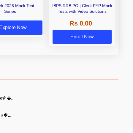
erk 2026 Mock Test
IBPS RRB PO | Clerk PYP Mock
Series
Tests with Video Solutions
Rs 0.00
Explore Now
Enroll Now
बसे �...
ँ ह�...