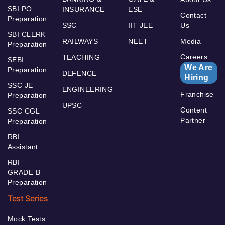
SBI PO
INSURANCE
ESE
Contact
Preparation
SSC
IIT JEE
Us
SBI CLERK
RAILWAYS
NEET
Media
Preparation
Careers
TEACHING
SEBI
We Are
Preparation
DEFENCE
Hiring
SSC JE
ENGINEERING
Franchise
Preparation
UPSC
Content
SSC CGL
Partner
Preparation
RBI
Assistant
RBI
GRADE B
Preparation
Test Series
Mock Tests