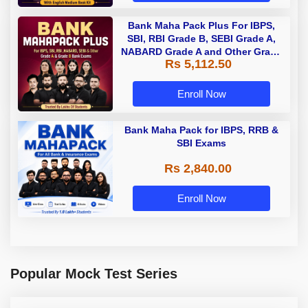
Bank Maha Pack Plus For IBPS,
SBI, RBI Grade B, SEBI Grade A,
NABARD Grade A and Other Grade
Rs 5,112.50
A & Grade B Bank Exams
Enroll Now
Bank Maha Pack for IBPS, RRB &
SBI Exams
Rs 2,840.00
Enroll Now
Popular Mock Test Series