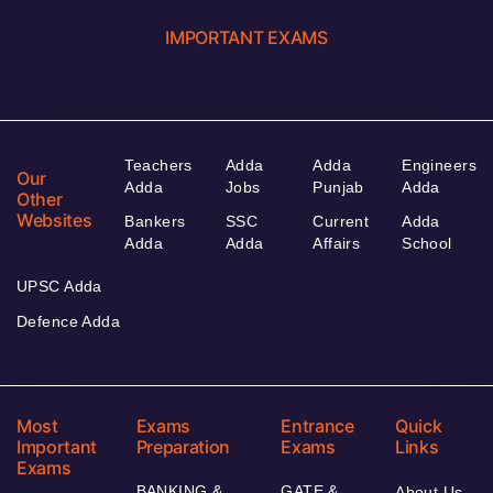
IMPORTANT EXAMS
Teachers
Adda
Adda
Engineers
Our
Adda
Jobs
Punjab
Adda
Other
Websites
Bankers
SSC
Current
Adda
Adda
Adda
Affairs
School
UPSC Adda
Defence Adda
Most
Exams
Entrance
Quick
Important
Preparation
Exams
Links
Exams
BANKING &
GATE &
About Us