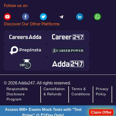
Follow us on
Discover Our Other Platforms
© 2026 Adda247. All rights reserved.
Responsible
Cancellation
Terms &
Privacy
Disclosure
& Refunds
Conditions
Policy
Program
Access 600+ Exams Mock Tests with "Test
Claim Offer
Prime" @ ₹1/Day Only!