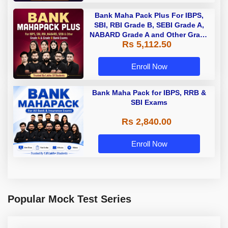
Bank Maha Pack Plus For IBPS,
SBI, RBI Grade B, SEBI Grade A,
NABARD Grade A and Other Grade
Rs 5,112.50
A & Grade B Bank Exams
Enroll Now
Bank Maha Pack for IBPS, RRB &
SBI Exams
Rs 2,840.00
Enroll Now
Popular Mock Test Series