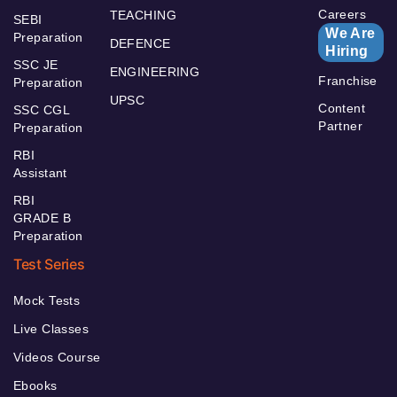
Careers
TEACHING
SEBI
We Are
Preparation
DEFENCE
Hiring
SSC JE
ENGINEERING
Franchise
Preparation
UPSC
Content
SSC CGL
Partner
Preparation
RBI
Assistant
RBI
GRADE B
Preparation
Test Series
Mock Tests
Live Classes
Videos Course
Ebooks