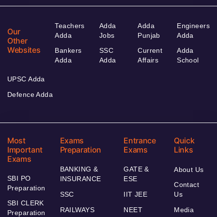
Teachers
Adda
Adda
Engineers
Our
Adda
Jobs
Punjab
Adda
Other
Websites
Bankers
SSC
Current
Adda
Adda
Adda
Affairs
School
UPSC Adda
Defence Adda
Most
Exams
Entrance
Quick
Important
Preparation
Exams
Links
Exams
BANKING &
GATE &
About Us
SBI PO
INSURANCE
ESE
Contact
Preparation
SSC
IIT JEE
Us
SBI CLERK
RAILWAYS
NEET
Media
Preparation