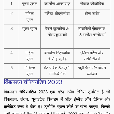
1
पुरुष एकल
कार्लोस अल्काराज़
नोवाक जोकोविच
2
महिला
मर्केटा वोंद्रौसोवा
ओंस जाबेर
युगल
3
पुरुष युगल
वेस्ले कूलहोफ &
होराचियो ज़ेबल्लोस
नीलस्कुपस्की
& मार्सेल ग्रैनोलर्स
4
महिला
बारबोरा स्ट्रिकोवा
एलिस मर्टेंस और
युगल
& सीह सु-वेई
स्टॉर्म सैंडर्स
5
मिश्रित
मेट पविक &ल्युदमी
जूयी फैन और जोरन
युगल
लाकिचेनोक
व्लीजेन
विंबलडन चैंपियनशिप 2023
विंबलडन चैंपियनशिप 2023 एक ग्रैंड स्लैम टेनिस टूर्नामेंट है जो
विंबलडन, लंदन, यूनाइटेड किंगडम में ऑल इंग्लैंड लॉन टेनिस और
क्रोकेट क्लब में होता है। टूर्नामेंट ग्रास कोर्ट पर खेला जाएगा, जिसमें