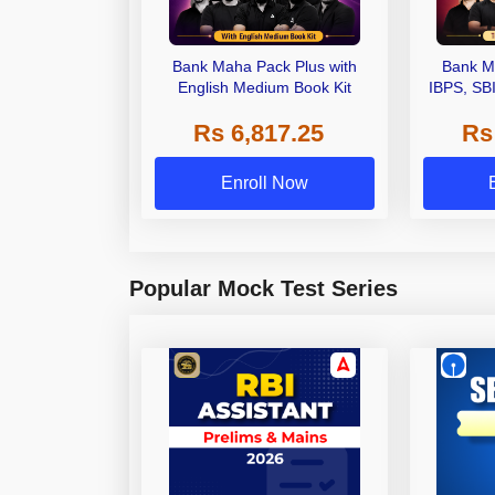
Bank Maha Pack Plus with
Bank M
English Medium Book Kit
IBPS, SB
Grade A,
Rs 6,817.25
Rs
Other Gra
Enroll Now
Popular Mock Test Series