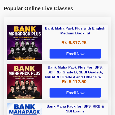
Popular Online Live Classes
Bank Maha Pack Plus with English
Medium Book Kit
Rs 6,817.25
Enroll Now
Bank Maha Pack Plus For IBPS,
SBI, RBI Grade B, SEBI Grade A,
NABARD Grade A and Other Grade
Rs 5,112.50
A & Grade B Bank Exams
Enroll Now
Bank Maha Pack for IBPS, RRB &
SBI Exams