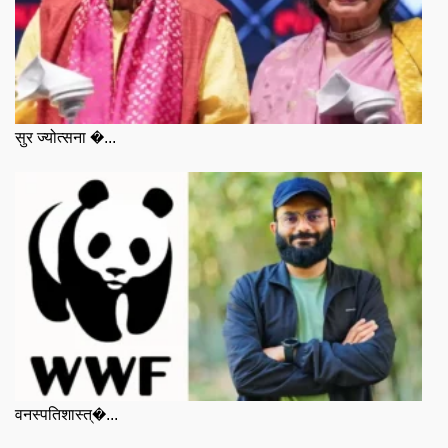
सुर ज्योत्सना �...
वनस्पतिशास्त्�...