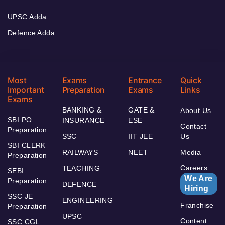
UPSC Adda
Defence Adda
Most
Exams
Entrance
Quick
Important
Preparation
Exams
Links
Exams
BANKING &
GATE &
About Us
SBI PO
INSURANCE
ESE
Contact
Preparation
SSC
IIT JEE
Us
SBI CLERK
RAILWAYS
NEET
Media
Preparation
Careers
TEACHING
SEBI
We Are
Preparation
DEFENCE
Hiring
SSC JE
ENGINEERING
Franchise
Preparation
UPSC
Content
SSC CGL