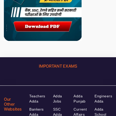
IMPORTANT EXAMS
Teachers
Adda
Adda
Engineers
Our
Adda
Jobs
Punjab
Adda
Other
Websites
Bankers
SSC
Current
Adda
Adda
Adda
Affairs
School