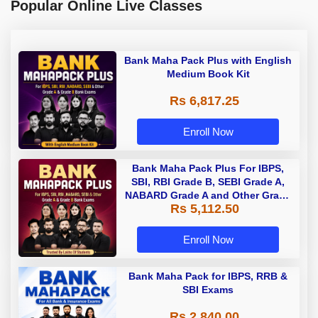
Popular Online Live Classes
Bank Maha Pack Plus with English
Medium Book Kit
Rs 6,817.25
Enroll Now
Bank Maha Pack Plus For IBPS,
SBI, RBI Grade B, SEBI Grade A,
NABARD Grade A and Other Grade
Rs 5,112.50
A & Grade B Bank Exams
Enroll Now
Bank Maha Pack for IBPS, RRB &
SBI Exams
Rs 2,840.00