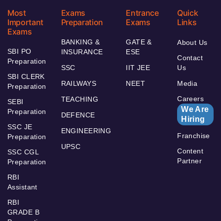
Most
Exams
Entrance
Quick
Important
Preparation
Exams
Links
Exams
BANKING &
GATE &
About Us
SBI PO
INSURANCE
ESE
Contact
Preparation
SSC
IIT JEE
Us
SBI CLERK
RAILWAYS
NEET
Media
Preparation
Careers
TEACHING
SEBI
We Are
Preparation
DEFENCE
Hiring
SSC JE
ENGINEERING
Franchise
Preparation
UPSC
Content
SSC CGL
Partner
Preparation
RBI
Assistant
RBI
GRADE B