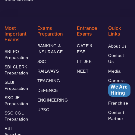
Most
Exams
Entrance
Quick
Important
Preparation
Exams
Links
Exams
BANKING &
GATE &
About Us
SBI PO
INSURANCE
ESE
Contact
Preparation
SSC
IIT JEE
Us
SBI CLERK
RAILWAYS
NEET
Media
Preparation
Careers
TEACHING
SEBI
We Are
Preparation
DEFENCE
Hiring
SSC JE
ENGINEERING
Franchise
Preparation
UPSC
Content
SSC CGL
Partner
Preparation
RBI
Assistant