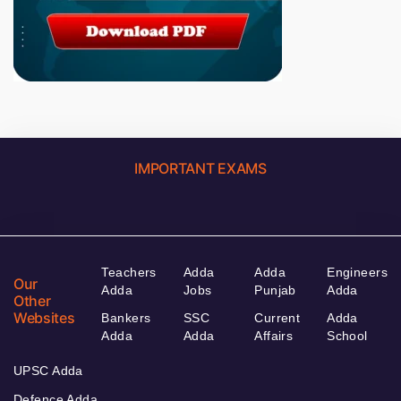
IMPORTANT EXAMS
Teachers
Adda
Adda
Engineers
Our
Adda
Jobs
Punjab
Adda
Other
Websites
Bankers
SSC
Current
Adda
Adda
Adda
Affairs
School
UPSC Adda
Defence Adda