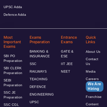
UPSC Adda
Defence Adda
Most
Exams
Entrance
Quick
Important
Preparation
Exams
Links
Exams
BANKING &
GATE &
About Us
SBI PO
INSURANCE
ESE
Contact
Preparation
SSC
IIT JEE
Us
SBI CLERK
RAILWAYS
NEET
Media
Preparation
Careers
TEACHING
SEBI
We Are
Preparation
DEFENCE
Hiring
SSC JE
ENGINEERING
Franchise
Preparation
UPSC
Content
SSC CGL