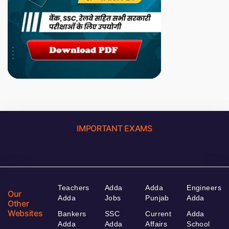
IMPORTANT EXAMS
Teachers
Adda
Adda
Engineers
Our
Adda
Jobs
Punjab
Adda
Other
Websites
Bankers
SSC
Current
Adda
Adda
Adda
Affairs
School