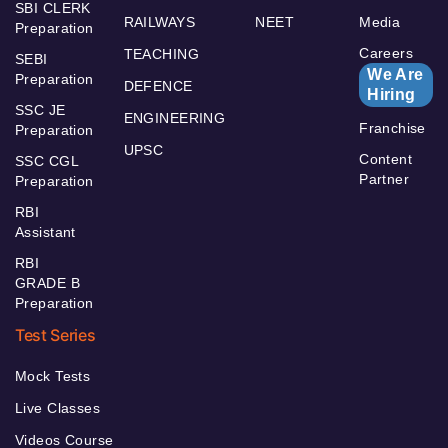
SBI CLERK
RAILWAYS
NEET
Media
Preparation
Careers
TEACHING
SEBI
We Are
Preparation
DEFENCE
Hiring
SSC JE
ENGINEERING
Franchise
Preparation
UPSC
Content
SSC CGL
Partner
Preparation
RBI
Assistant
RBI
GRADE B
Preparation
Test Series
Mock Tests
Live Classes
Videos Course