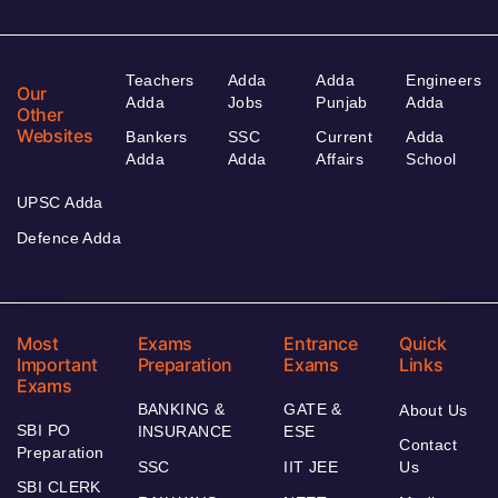
Teachers
Adda
Adda
Engineers
Our
Adda
Jobs
Punjab
Adda
Other
Websites
Bankers
SSC
Current
Adda
Adda
Adda
Affairs
School
UPSC Adda
Defence Adda
Most
Exams
Entrance
Quick
Important
Preparation
Exams
Links
Exams
BANKING &
GATE &
About Us
SBI PO
INSURANCE
ESE
Contact
Preparation
SSC
IIT JEE
Us
SBI CLERK