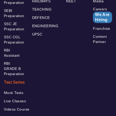
RAILWAYS
NEET
Media
Preparation
Careers
TEACHING
SEBI
We Are
Preparation
DEFENCE
Hiring
SSC JE
ENGINEERING
Franchise
Preparation
UPSC
Content
SSC CGL
Partner
Preparation
RBI
Assistant
RBI
GRADE B
Preparation
Test Series
Mock Tests
Live Classes
Videos Course