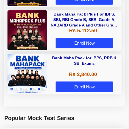
Bank Maha Pack Plus For IBPS,
SBI, RBI Grade B, SEBI Grade A,
NABARD Grade A and Other Grade
Rs 5,112.50
A & Grade B Bank Exams
Enroll Now
Bank Maha Pack for IBPS, RRB &
SBI Exams
Rs 2,840.00
Enroll Now
Popular Mock Test Series