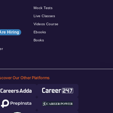
Mock Tests
Live Classes
Videos Course
Are Hiring
Ebooks
Books
er
scover Our Other Platforms