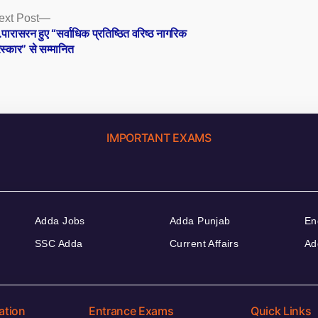
Next
ext Post
post:
.पारासरन हुए “सर्वाधिक प्रतिष्ठित वरिष्ठ नागरिक
रस्कार” से सम्मानित
IMPORTANT EXAMS
Adda Jobs
Adda Punjab
En
SSC Adda
Current Affairs
Ad
ation
Entrance Exams
Quick Links