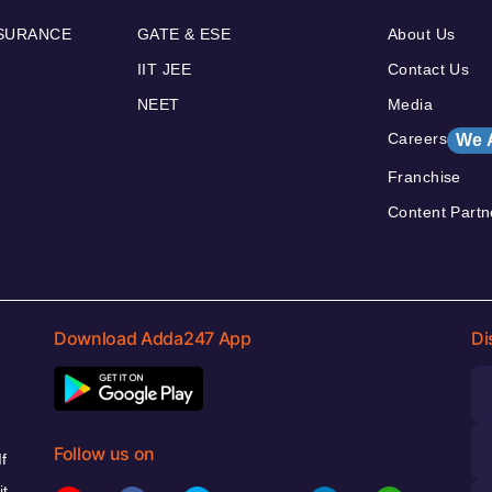
NSURANCE
GATE & ESE
About Us
IIT JEE
Contact Us
NEET
Media
Careers
We 
Franchise
Content Partn
Download Adda247 App
Di
Follow us on
f
it