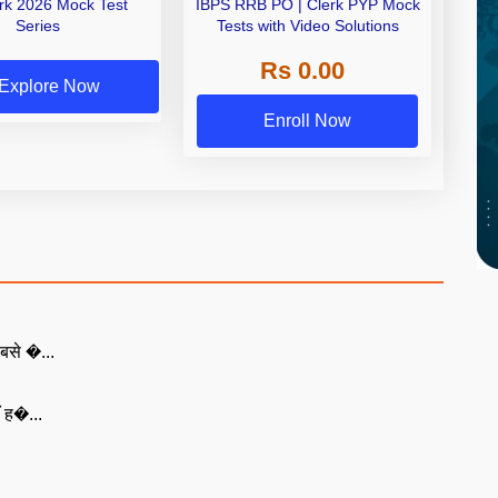
erk 2026 Mock Test
IBPS RRB PO | Clerk PYP Mock
Series
Tests with Video Solutions
Rs 0.00
Explore Now
Enroll Now
बसे �...
ँ ह�...