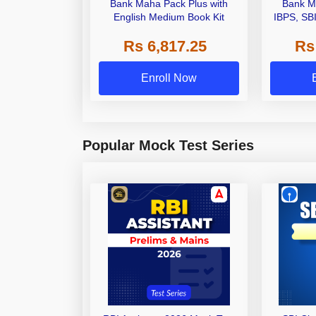
Bank Maha Pack Plus with
Bank M
English Medium Book Kit
IBPS, SB
Grade A,
Rs 6,817.25
Rs
Other Gra
Enroll Now
Popular Mock Test Series