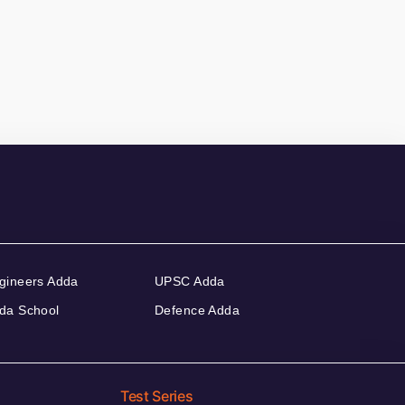
gineers Adda
UPSC Adda
da School
Defence Adda
Test Series