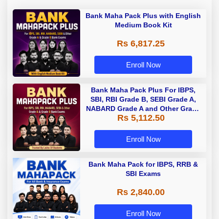
Bank Maha Pack Plus with English
Medium Book Kit
Rs 6,817.25
Enroll Now
Bank Maha Pack Plus For IBPS,
SBI, RBI Grade B, SEBI Grade A,
NABARD Grade A and Other Grade
Rs 5,112.50
A & Grade B Bank Exams
Enroll Now
Bank Maha Pack for IBPS, RRB &
SBI Exams
Rs 2,840.00
Enroll Now