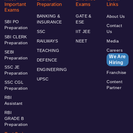
Important
Preparation
Exams
Links
Exams
BANKING &
GATE &
About Us
SBI PO
INSURANCE
ESE
Contact
Preparation
SSC
IIT JEE
Us
SBI CLERK
RAILWAYS
NEET
Media
Preparation
Careers
TEACHING
SEBI
We Are
Preparation
DEFENCE
Hiring
SSC JE
ENGINEERING
Franchise
Preparation
UPSC
Content
SSC CGL
Partner
Preparation
RBI
Assistant
RBI
GRADE B
Preparation