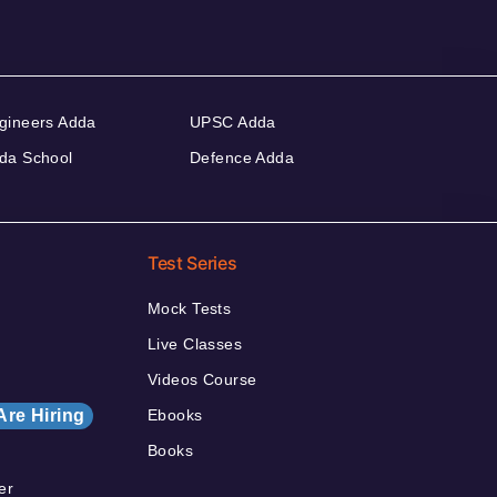
gineers Adda
UPSC Adda
da School
Defence Adda
Test Series
Mock Tests
Live Classes
Videos Course
Are Hiring
Ebooks
Books
er