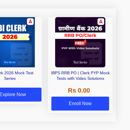
erk 2026 Mock Test
IBPS RRB PO | Clerk PYP Mock
Series
Tests with Video Solutions
Rs 0.00
Explore Now
Enroll Now