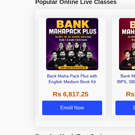
Popular Online Live Classes
Bank Maha Pack Plus with
Bank M
English Medium Book Kit
IBPS, SB
Grade A,
Rs 6,817.25
Rs
Other Gra
Enroll Now