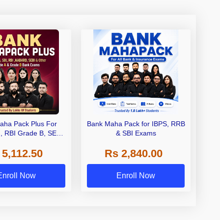
aha Pack Plus For
Bank Maha Pack for IBPS, RRB
I, RBI Grade B, SEBI
& SBI Exams
 NABARD Grade A and
 5,112.50
Rs 2,840.00
de A & Grade B Bank
Exams
Enroll Now
Enroll Now