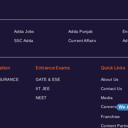
Adda Jobs
Adda Punjab
En
SSC Adda
Current Affairs
Ad
ation
Entrance Exams
Quick Links
NSURANCE
GATE & ESE
About Us
IIT JEE
Contact Us
NEET
Media
Careers
We 
Franchise
Content Partn