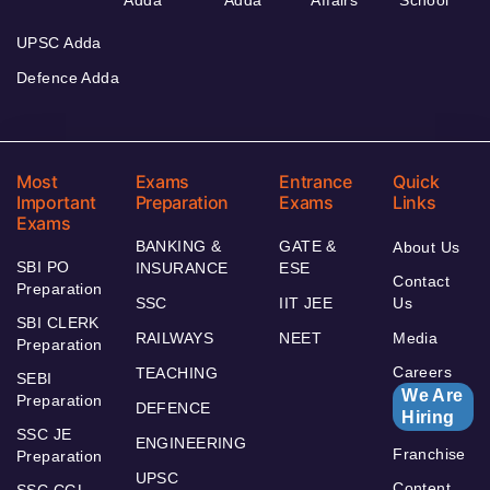
Adda
Adda
Affairs
School
UPSC Adda
Defence Adda
Most
Exams
Entrance
Quick
Important
Preparation
Exams
Links
Exams
BANKING &
GATE &
About Us
SBI PO
INSURANCE
ESE
Contact
Preparation
SSC
IIT JEE
Us
SBI CLERK
RAILWAYS
NEET
Media
Preparation
Careers
TEACHING
SEBI
We Are
Preparation
DEFENCE
Hiring
SSC JE
ENGINEERING
Franchise
Preparation
UPSC
Content