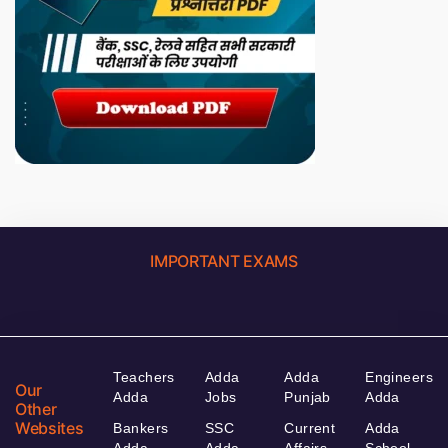
IMPORTANT EXAMS
Teachers
Adda
Adda
Engineers
Our
Adda
Jobs
Punjab
Adda
Other
Websites
Bankers
SSC
Current
Adda