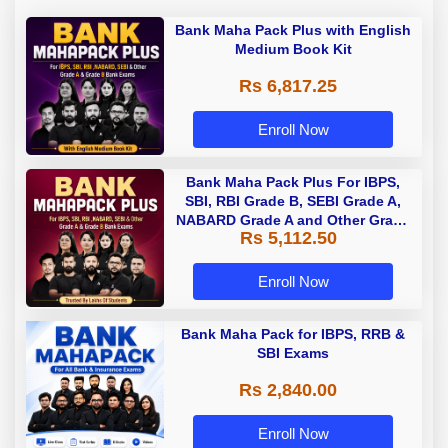
Bank Maha Pack Plus with English
Medium Book Kit
Rs 6,817.25
Enroll Now
Bank Maha Pack Plus For IBPS,
SBI, RBI Grade B, SEBI Grade A,
NABARD Grade A and Other Grade
Rs 5,112.50
A & Grade B Bank Exams
Enroll Now
Bank Maha Pack for IBPS, RRB &
SBI Exams
Rs 2,840.00
Enroll Now