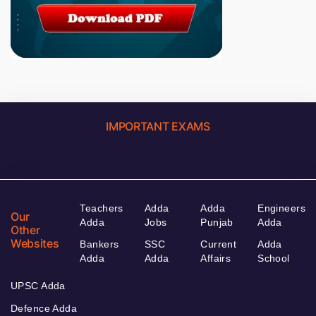
IMPORTANT EXAMS
Teachers
Adda
Adda
Engineers
Our
Adda
Jobs
Punjab
Adda
Other
Websites
Bankers
SSC
Current
Adda
Adda
Adda
Affairs
School
UPSC Adda
Defence Adda