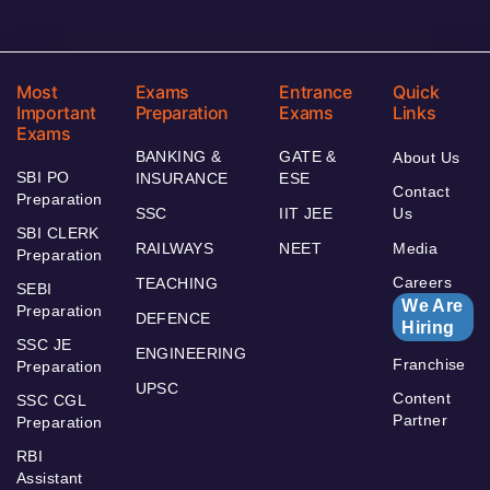
Most
Exams
Entrance
Quick
Important
Preparation
Exams
Links
Exams
BANKING &
GATE &
About Us
SBI PO
INSURANCE
ESE
Contact
Preparation
SSC
IIT JEE
Us
SBI CLERK
RAILWAYS
NEET
Media
Preparation
Careers
TEACHING
SEBI
We Are
Preparation
DEFENCE
Hiring
SSC JE
ENGINEERING
Franchise
Preparation
UPSC
Content
SSC CGL
Partner
Preparation
RBI
Assistant