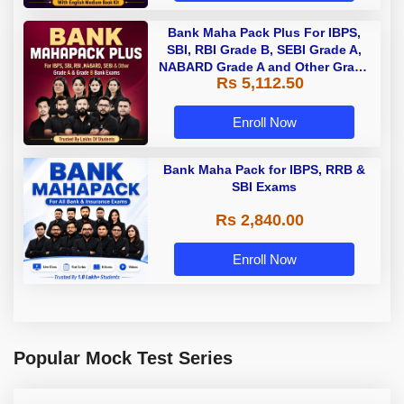
Bank Maha Pack Plus For IBPS,
SBI, RBI Grade B, SEBI Grade A,
NABARD Grade A and Other Grade
Rs 5,112.50
A & Grade B Bank Exams
Enroll Now
Bank Maha Pack for IBPS, RRB &
SBI Exams
Rs 2,840.00
Enroll Now
Popular Mock Test Series