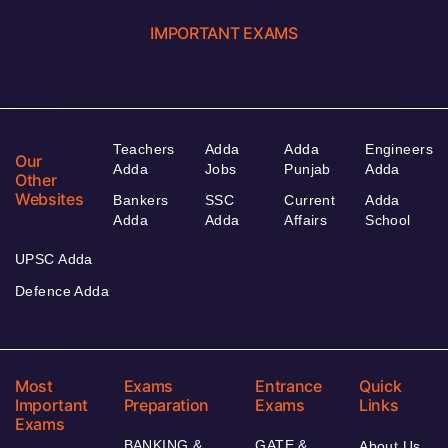
IMPORTANT EXAMS
Teachers
Adda
Adda
Engineers
Our
Adda
Jobs
Punjab
Adda
Other
Websites
Bankers
SSC
Current
Adda
Adda
Adda
Affairs
School
UPSC Adda
Defence Adda
Most
Exams
Entrance
Quick
Important
Preparation
Exams
Links
Exams
BANKING &
GATE &
About Us