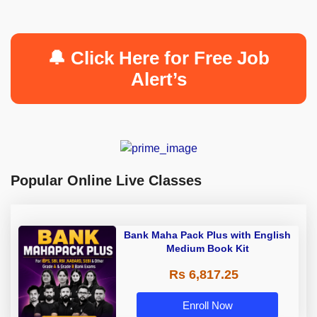
🔔 Click Here for Free Job
Alert’s
Popular Online Live Classes
Bank Maha Pack Plus with English
Medium Book Kit
Rs 6,817.25
Enroll Now