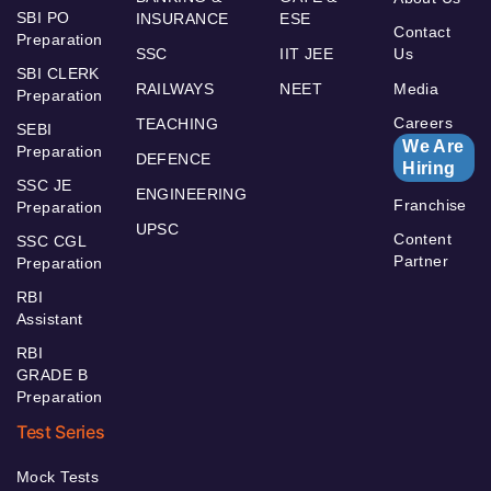
SBI PO
INSURANCE
ESE
Contact
Preparation
SSC
IIT JEE
Us
SBI CLERK
RAILWAYS
NEET
Media
Preparation
Careers
TEACHING
SEBI
We Are
Preparation
DEFENCE
Hiring
SSC JE
ENGINEERING
Franchise
Preparation
UPSC
Content
SSC CGL
Partner
Preparation
RBI
Assistant
RBI
GRADE B
Preparation
Test Series
Mock Tests