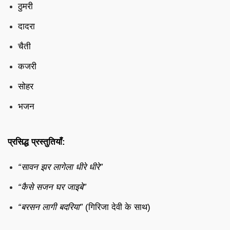
ठुमरी
दादरा
चैती
कजरी
सोहर
भजन
प्रसिद्ध प्रस्तुतियाँ:
“सावन झर लागेला धीरे धीरे”
“कैसे सजन घर जाइबे”
“बरसन लागी बदरिया”
(गिरिजा देवी के साथ)