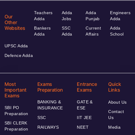
Teachers
Adda
Adda
Engineers
Our
Adda
Jobs
Punjab
Adda
Other
Websites
Bankers
SSC
Current
Adda
Adda
Adda
Affairs
School
UPSC Adda
Defence Adda
Most
Exams
Entrance
Quick
Important
Preparation
Exams
Links
Exams
BANKING &
GATE &
About Us
SBI PO
INSURANCE
ESE
Contact
Preparation
SSC
IIT JEE
Us
SBI CLERK
RAILWAYS
NEET
Media
Preparation