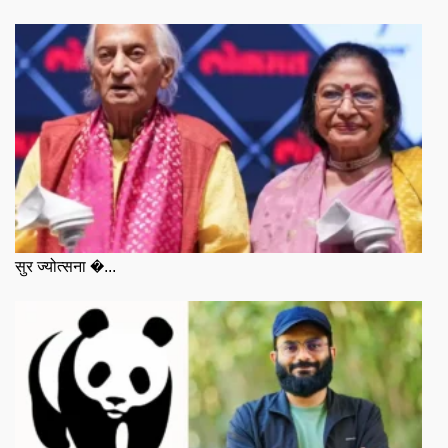
सुर ज्योत्सना �...