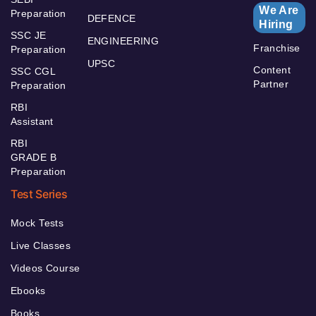
We Are
Preparation
DEFENCE
Hiring
SSC JE
ENGINEERING
Franchise
Preparation
UPSC
Content
SSC CGL
Partner
Preparation
RBI
Assistant
RBI
GRADE B
Preparation
Test Series
Mock Tests
Live Classes
Videos Course
Ebooks
Books