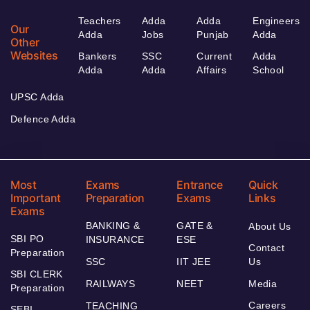
Teachers
Adda
Adda
Engineers
Our
Adda
Jobs
Punjab
Adda
Other
Websites
Bankers
SSC
Current
Adda
Adda
Adda
Affairs
School
UPSC Adda
Defence Adda
Most
Exams
Entrance
Quick
Important
Preparation
Exams
Links
Exams
BANKING &
GATE &
About Us
SBI PO
INSURANCE
ESE
Contact
Preparation
SSC
IIT JEE
Us
SBI CLERK
RAILWAYS
NEET
Media
Preparation
Careers
TEACHING
SEBI