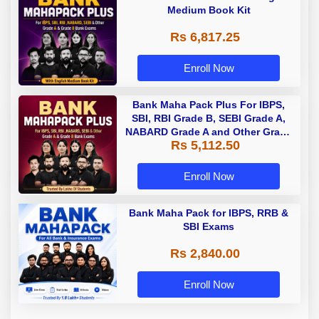
Medium Book Kit
Rs 6,817.25
Enroll Now
Bank Maha Pack Plus For IBPS,
SBI, RBI Grade B, SEBI Grade A,
NABARD Grade A and Other Grade
Rs 5,112.50
A & Grade B Bank Exams
Enroll Now
Bank Maha Pack for IBPS, RRB &
SBI Exams
Rs 2,840.00
Enroll Now