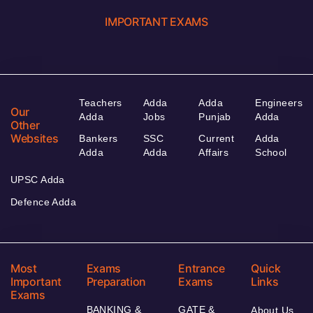
IMPORTANT EXAMS
Teachers
Adda
Adda
Engineers
Our
Adda
Jobs
Punjab
Adda
Other
Websites
Bankers
SSC
Current
Adda
Adda
Adda
Affairs
School
UPSC Adda
Defence Adda
Most
Exams
Entrance
Quick
Important
Preparation
Exams
Links
Exams
BANKING &
GATE &
About Us