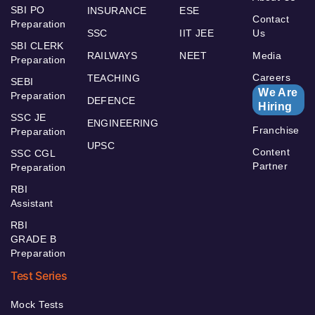
SBI PO
INSURANCE
ESE
Contact
Preparation
SSC
IIT JEE
Us
SBI CLERK
RAILWAYS
NEET
Media
Preparation
Careers
TEACHING
SEBI
We Are
Preparation
DEFENCE
Hiring
SSC JE
ENGINEERING
Franchise
Preparation
UPSC
Content
SSC CGL
Partner
Preparation
RBI
Assistant
RBI
GRADE B
Preparation
Test Series
Mock Tests