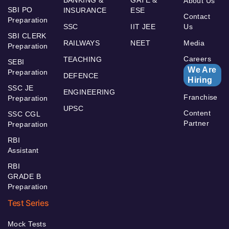
BANKING &
GATE &
About Us
SBI PO
INSURANCE
ESE
Contact
Preparation
SSC
IIT JEE
Us
SBI CLERK
RAILWAYS
NEET
Media
Preparation
Careers
TEACHING
SEBI
We Are
Preparation
DEFENCE
Hiring
SSC JE
ENGINEERING
Franchise
Preparation
UPSC
Content
SSC CGL
Partner
Preparation
RBI
Assistant
RBI
GRADE B
Preparation
Test Series
Mock Tests