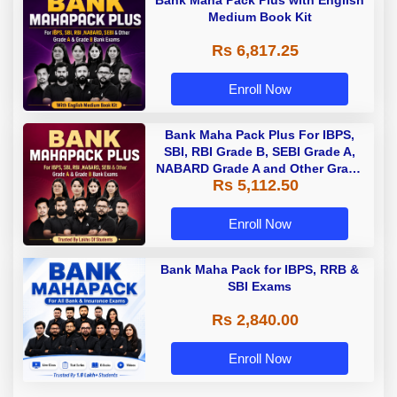
Medium Book Kit
Rs 6,817.25
Enroll Now
Bank Maha Pack Plus For IBPS,
SBI, RBI Grade B, SEBI Grade A,
NABARD Grade A and Other Grade
Rs 5,112.50
A & Grade B Bank Exams
Enroll Now
Bank Maha Pack for IBPS, RRB &
SBI Exams
Rs 2,840.00
Enroll Now