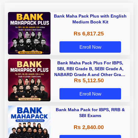
Bank Maha Pack Plus with English
Medium Book Kit
Rs 6,817.25
Enroll Now
Bank Maha Pack Plus For IBPS,
SBI, RBI Grade B, SEBI Grade A,
NABARD Grade A and Other Grade
Rs 5,112.50
A & Grade B Bank Exams
Enroll Now
Bank Maha Pack for IBPS, RRB &
SBI Exams
Rs 2,840.00