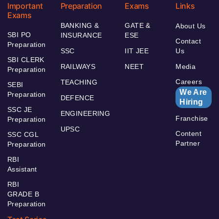
Important
Preparation
Exams
Links
Exams
BANKING &
GATE &
About Us
SBI PO
INSURANCE
ESE
Contact
Preparation
SSC
IIT JEE
Us
SBI CLERK
RAILWAYS
NEET
Media
Preparation
Careers
TEACHING
SEBI
We Are
Preparation
DEFENCE
Hiring
SSC JE
ENGINEERING
Franchise
Preparation
UPSC
Content
SSC CGL
Partner
Preparation
RBI
Assistant
RBI
GRADE B
Preparation