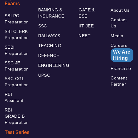
Exams
BANKING &
GATE &
About Us
SBI PO
INSURANCE
ESE
Contact
Preparation
SSC
IIT JEE
Us
SBI CLERK
RAILWAYS
NEET
Media
Preparation
Careers
TEACHING
SEBI
We Are
Preparation
DEFENCE
Hiring
SSC JE
ENGINEERING
Franchise
Preparation
UPSC
Content
SSC CGL
Partner
Preparation
RBI
Assistant
RBI
GRADE B
Preparation
Test Series