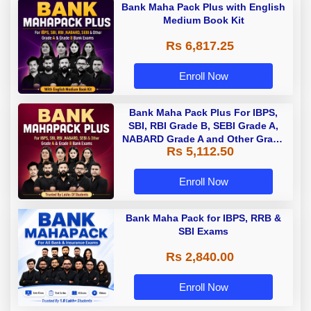
Bank Maha Pack Plus with English
Medium Book Kit
Rs 6,817.25
Enroll Now
Bank Maha Pack Plus For IBPS,
SBI, RBI Grade B, SEBI Grade A,
NABARD Grade A and Other Grade
Rs 5,112.50
A & Grade B Bank Exams
Enroll Now
Bank Maha Pack for IBPS, RRB &
SBI Exams
Rs 2,840.00
Enroll Now