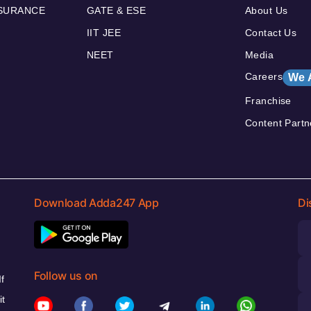
NSURANCE
GATE & ESE
About Us
IIT JEE
Contact Us
NEET
Media
Careers
We 
Franchise
Content Partn
Download Adda247 App
Di
Follow us on
f
it