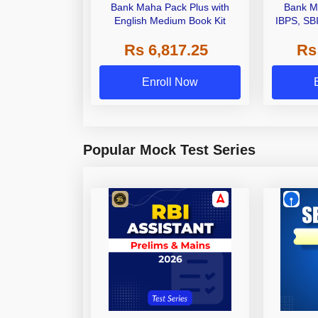
Bank Maha Pack Plus with
Bank M
English Medium Book Kit
IBPS, SB
Grade A,
Rs 6,817.25
Rs
Other Gra
Enroll Now
Popular Mock Test Series