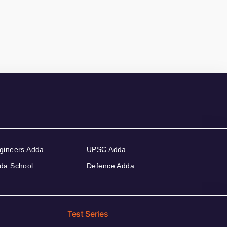
gineers Adda
UPSC Adda
da School
Defence Adda
Test Series