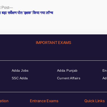
Next
 Post
post:
 बड़ा सर्वेक्षण पोत ‘इक्षक’ किया गया लॉन्च
IMPORTANT EXAMS
Adda Jobs
Adda Punjab
En
SSC Adda
Current Affairs
Ad
ation
Entrance Exams
Quick Links