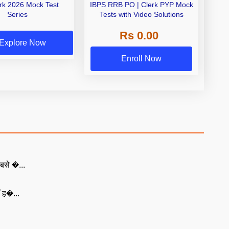
erk 2026 Mock Test
IBPS RRB PO | Clerk PYP Mock
Series
Tests with Video Solutions
Rs 0.00
Explore Now
Enroll Now
बसे �...
ँ ह�...