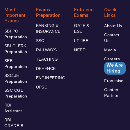
Most
Exams
Entrance
Quick
Important
Preparation
Exams
Links
Exams
BANKING &
GATE &
About Us
SBI PO
INSURANCE
ESE
Contact
Preparation
SSC
IIT JEE
Us
SBI CLERK
RAILWAYS
NEET
Media
Preparation
Careers
TEACHING
SEBI
We Are
Preparation
DEFENCE
Hiring
SSC JE
ENGINEERING
Franchise
Preparation
UPSC
Content
SSC CGL
Partner
Preparation
RBI
Assistant
RBI
GRADE B