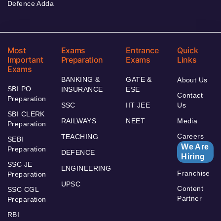
Defence Adda
Most
Exams
Entrance
Quick
Important
Preparation
Exams
Links
Exams
BANKING &
GATE &
About Us
SBI PO
INSURANCE
ESE
Contact
Preparation
SSC
IIT JEE
Us
SBI CLERK
RAILWAYS
NEET
Media
Preparation
Careers
TEACHING
SEBI
We Are
Preparation
DEFENCE
Hiring
SSC JE
ENGINEERING
Franchise
Preparation
UPSC
Content
SSC CGL
Partner
Preparation
RBI