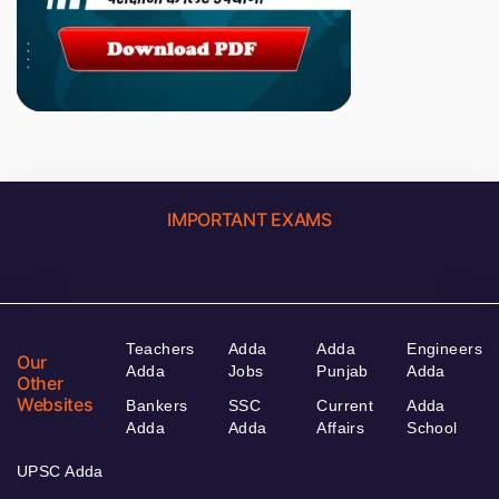
IMPORTANT EXAMS
Teachers
Adda
Adda
Engineers
Our
Adda
Jobs
Punjab
Adda
Other
Websites
Bankers
SSC
Current
Adda
Adda
Adda
Affairs
School
UPSC Adda