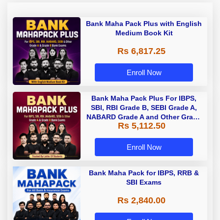
Bank Maha Pack Plus with English
Medium Book Kit
Rs 6,817.25
Enroll Now
Bank Maha Pack Plus For IBPS,
SBI, RBI Grade B, SEBI Grade A,
NABARD Grade A and Other Grade
Rs 5,112.50
A & Grade B Bank Exams
Enroll Now
Bank Maha Pack for IBPS, RRB &
SBI Exams
Rs 2,840.00