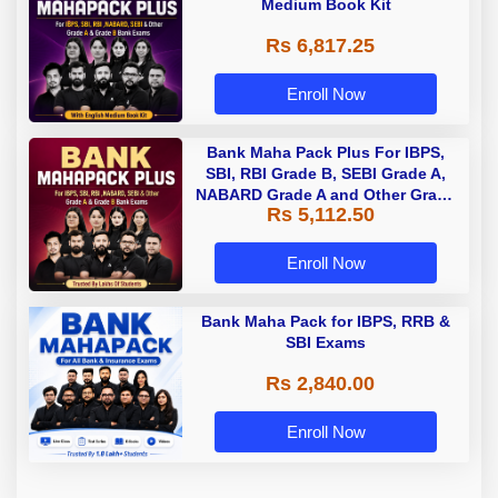
Medium Book Kit
Rs 6,817.25
Enroll Now
Bank Maha Pack Plus For IBPS,
SBI, RBI Grade B, SEBI Grade A,
NABARD Grade A and Other Grade
Rs 5,112.50
A & Grade B Bank Exams
Enroll Now
Bank Maha Pack for IBPS, RRB &
SBI Exams
Rs 2,840.00
Enroll Now