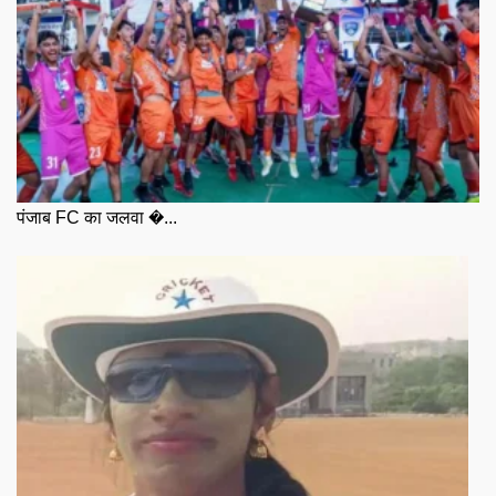
पंजाब FC का जलवा �...