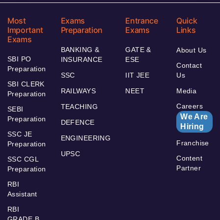
Most
Exams
Entrance
Quick
Important
Preparation
Exams
Links
Exams
BANKING &
GATE &
About Us
SBI PO
INSURANCE
ESE
Contact
Preparation
SSC
IIT JEE
Us
SBI CLERK
RAILWAYS
NEET
Media
Preparation
Careers
TEACHING
SEBI
We Are
Preparation
DEFENCE
Hiring
SSC JE
ENGINEERING
Franchise
Preparation
UPSC
Content
SSC CGL
Partner
Preparation
RBI
Assistant
RBI
GRADE B