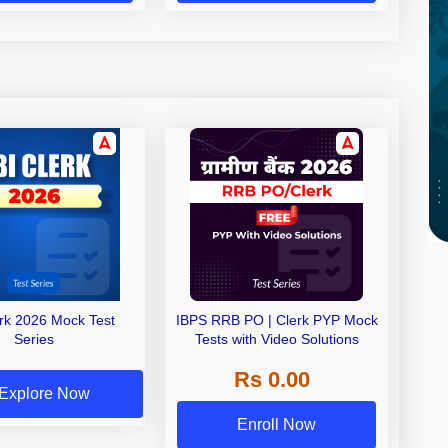
erk 2026 Mock Test
IBPS RRB PO | Clerk PYP Mock
Series
Tests with Video Solutions
Rs 0.00
Explore Now
Enroll Now