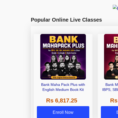
Popular Online Live Classes
Bank Maha Pack Plus with
Bank M
English Medium Book Kit
IBPS, SB
Grade A,
Rs 6,817.25
Rs
Other Gra
Enroll Now