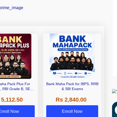
aha Pack Plus For
Bank Maha Pack for IBPS, RRB
I, RBI Grade B, SEBI
& SBI Exams
 NABARD Grade A and
 5,112.50
Rs 2,840.00
de A & Grade B Bank
Exams
Enroll Now
Enroll Now