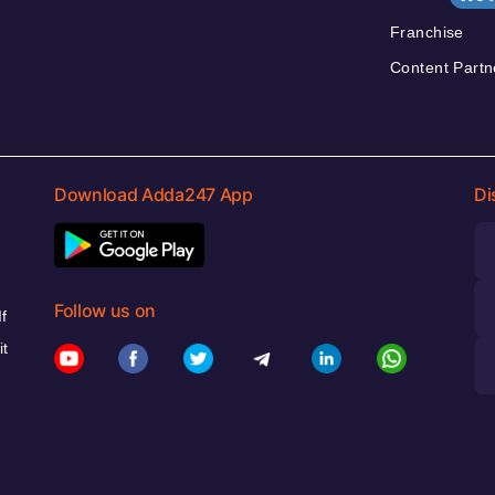
Franchise
Content Partn
Download Adda247 App
Di
Follow us on
f
it