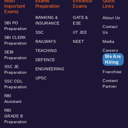
Most
Exams
Entrance
Quick
Important
Preparation
Exams
Links
Exams
BANKING &
GATE &
About Us
SBI PO
INSURANCE
ESE
Contact
Preparation
SSC
IIT JEE
Us
SBI CLERK
RAILWAYS
NEET
Media
Preparation
Careers
TEACHING
SEBI
We Are
Preparation
DEFENCE
Hiring
SSC JE
ENGINEERING
Franchise
Preparation
UPSC
Content
SSC CGL
Partner
Preparation
RBI
Assistant
RBI
GRADE B
Preparation