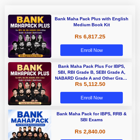
Bank Maha Pack Plus with English
Medium Book Kit
Rs 6,817.25
Enroll Now
Bank Maha Pack Plus For IBPS,
SBI, RBI Grade B, SEBI Grade A,
NABARD Grade A and Other Grade
Rs 5,112.50
A & Grade B Bank Exams
Enroll Now
Bank Maha Pack for IBPS, RRB &
SBI Exams
Rs 2,840.00