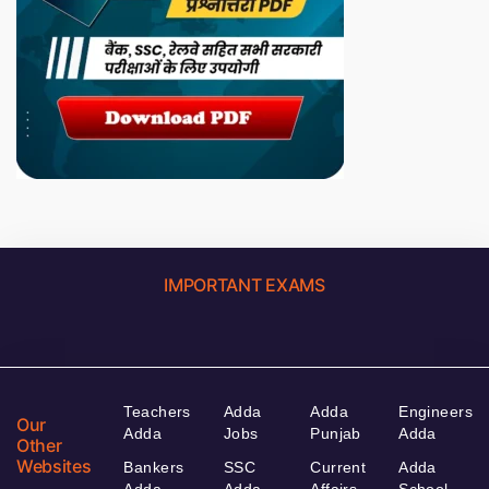
IMPORTANT EXAMS
Teachers
Adda
Adda
Engineers
Our
Adda
Jobs
Punjab
Adda
Other
Websites
Bankers
SSC
Current
Adda
Adda
Adda
Affairs
School