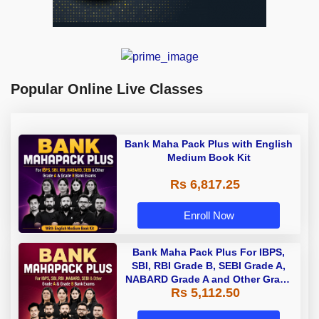
Popular Online Live Classes
Bank Maha Pack Plus with English
Medium Book Kit
Rs 6,817.25
Enroll Now
Bank Maha Pack Plus For IBPS,
SBI, RBI Grade B, SEBI Grade A,
NABARD Grade A and Other Grade
Rs 5,112.50
A & Grade B Bank Exams