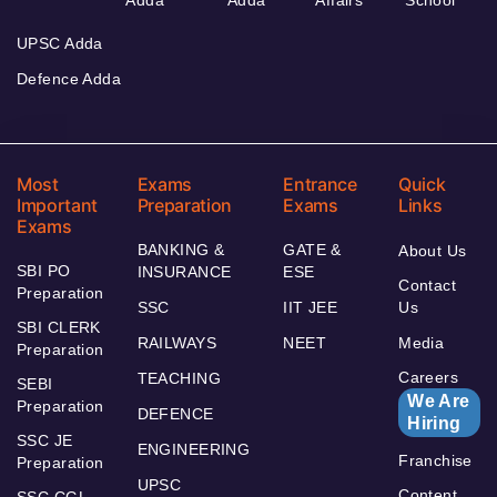
UPSC Adda
Defence Adda
Most
Exams
Entrance
Quick
Important
Preparation
Exams
Links
Exams
BANKING &
GATE &
About Us
SBI PO
INSURANCE
ESE
Contact
Preparation
SSC
IIT JEE
Us
SBI CLERK
RAILWAYS
NEET
Media
Preparation
Careers
TEACHING
SEBI
We Are
Preparation
DEFENCE
Hiring
SSC JE
ENGINEERING
Franchise
Preparation
UPSC
Content
SSC CGL