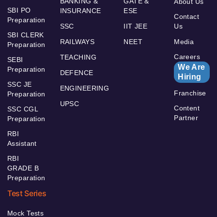
BANKING &
GATE &
About Us
SBI PO
INSURANCE
ESE
Contact
Preparation
SSC
IIT JEE
Us
SBI CLERK
RAILWAYS
NEET
Media
Preparation
Careers
TEACHING
SEBI
We Are
Preparation
DEFENCE
Hiring
SSC JE
ENGINEERING
Franchise
Preparation
UPSC
Content
SSC CGL
Partner
Preparation
RBI
Assistant
RBI
GRADE B
Preparation
Test Series
Mock Tests