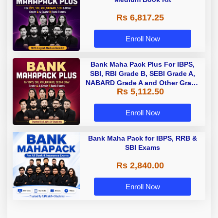
Rs 6,817.25
Enroll Now
Bank Maha Pack Plus For IBPS,
SBI, RBI Grade B, SEBI Grade A,
NABARD Grade A and Other Grade
Rs 5,112.50
A & Grade B Bank Exams
Enroll Now
Bank Maha Pack for IBPS, RRB &
SBI Exams
Rs 2,840.00
Enroll Now