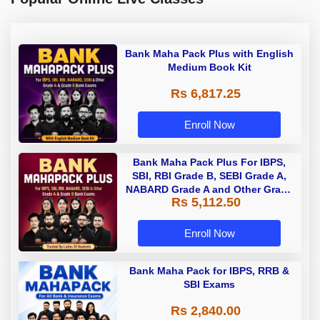
Bank Maha Pack Plus with English
Medium Book Kit
Rs 6,817.25
Enroll Now
Bank Maha Pack Plus For IBPS,
SBI, RBI Grade B, SEBI Grade A,
NABARD Grade A and Other Grade
Rs 5,112.50
A & Grade B Bank Exams
Enroll Now
Bank Maha Pack for IBPS, RRB &
SBI Exams
Rs 2,840.00