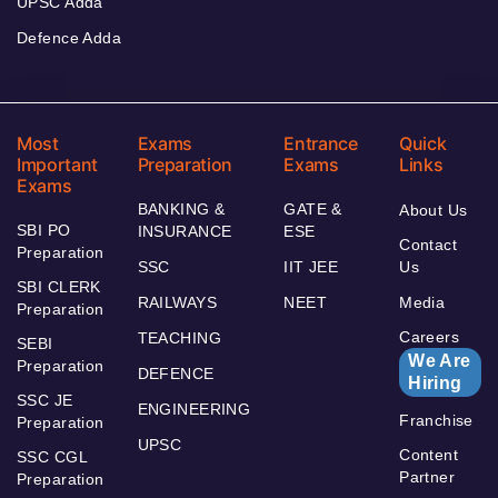
UPSC Adda
Defence Adda
Most
Exams
Entrance
Quick
Important
Preparation
Exams
Links
Exams
BANKING &
GATE &
About Us
SBI PO
INSURANCE
ESE
Contact
Preparation
SSC
IIT JEE
Us
SBI CLERK
RAILWAYS
NEET
Media
Preparation
Careers
TEACHING
SEBI
We Are
Preparation
DEFENCE
Hiring
SSC JE
ENGINEERING
Franchise
Preparation
UPSC
Content
SSC CGL
Partner
Preparation