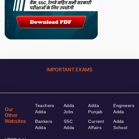
IMPORTANT EXAMS
Teachers
Adda
Adda
Engineers
Our
Adda
Jobs
Punjab
Adda
Other
Websites
Bankers
SSC
Current
Adda
Adda
Adda
Affairs
School