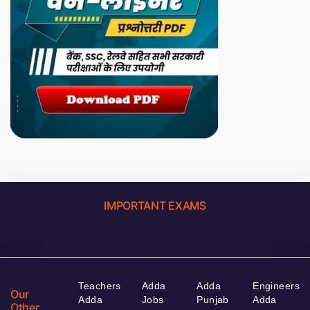
IMPORTANT EXAMS
Teachers
Adda
Adda
Engineers
Our
Adda
Jobs
Punjab
Adda
Other