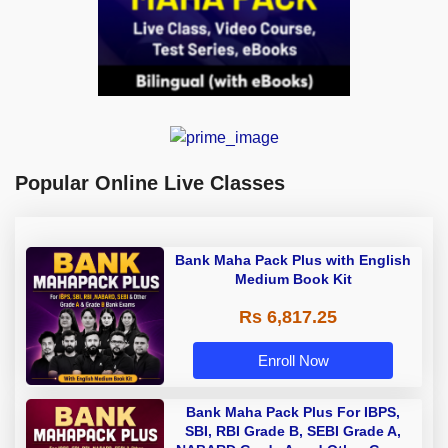
Popular Online Live Classes
Bank Maha Pack Plus with English
Medium Book Kit
Rs 6,817.25
Enroll Now
Bank Maha Pack Plus For IBPS,
SBI, RBI Grade B, SEBI Grade A,