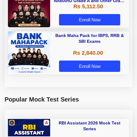
NABARD Grade A and Other Grade
Rs 5,112.50
A & Grade B Bank Exams
Enroll Now
Bank Maha Pack for IBPS, RRB &
SBI Exams
Rs 2,840.00
Enroll Now
Popular Mock Test Series
RBI Assistant 2026 Mock Test
Series