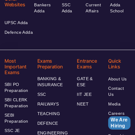
Websites
Bankers
SSC
Current
Adda
Adda
Adda
Affairs
School
UPSC Adda
Defence Adda
Most
Exams
Entrance
Quick
Important
Preparation
Exams
Links
Exams
BANKING &
GATE &
About Us
SBI PO
INSURANCE
ESE
Contact
Preparation
SSC
IIT JEE
Us
SBI CLERK
RAILWAYS
NEET
Media
Preparation
Careers
TEACHING
SEBI
We Are
Preparation
DEFENCE
Hiring
SSC JE
ENGINEERING