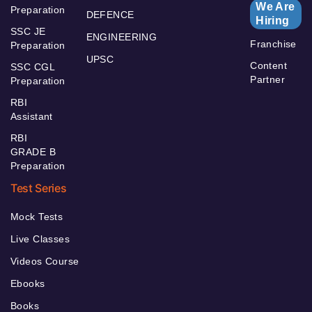
We Are
Preparation
DEFENCE
Hiring
SSC JE
ENGINEERING
Franchise
Preparation
UPSC
Content
SSC CGL
Partner
Preparation
RBI
Assistant
RBI
GRADE B
Preparation
Test Series
Mock Tests
Live Classes
Videos Course
Ebooks
Books