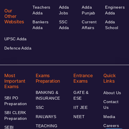
Teachers
Adda
Adda
Engineers
Our
Adda
Jobs
Punjab
Adda
Other
Websites
Bankers
SSC
Current
Adda
Adda
Adda
Affairs
School
UPSC Adda
Defence Adda
Most
Exams
Entrance
Quick
Important
Preparation
Exams
Links
Exams
BANKING &
GATE &
About Us
SBI PO
INSURANCE
ESE
Contact
Preparation
SSC
IIT JEE
Us
SBI CLERK
RAILWAYS
NEET
Media
Preparation
Careers
TEACHING
SEBI