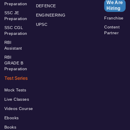
We Are
Preparation
DEFENCE
Hiring
SSC JE
ENGINEERING
Franchise
Preparation
UPSC
Content
SSC CGL
Partner
Preparation
RBI
Assistant
RBI
GRADE B
Preparation
Test Series
Mock Tests
Live Classes
Videos Course
Ebooks
Books