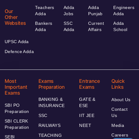
Teachers
Adda
Adda
Engineers
Our
Adda
Jobs
Punjab
Adda
Other
Websites
Bankers
SSC
Current
Adda
Adda
Adda
Affairs
School
UPSC Adda
Defence Adda
Most
Exams
Entrance
Quick
Important
Preparation
Exams
Links
Exams
BANKING &
GATE &
About Us
SBI PO
INSURANCE
ESE
Contact
Preparation
SSC
IIT JEE
Us
SBI CLERK
RAILWAYS
NEET
Media
Preparation
Careers
TEACHING
SEBI