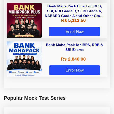
Bank Maha Pack Plus For IBPS,
SBI, RBI Grade B, SEBI Grade A,
NABARD Grade A and Other Grade
Rs 5,112.50
A & Grade B Bank Exams
Enroll Now
Bank Maha Pack for IBPS, RRB &
SBI Exams
Rs 2,840.00
Enroll Now
Popular Mock Test Series