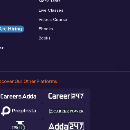
Mock Tests
Live Classes
Videos Course
Are Hiring
Ebooks
Books
er
scover Our Other Platforms