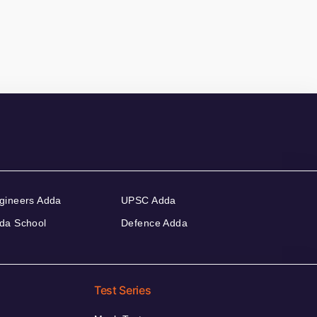
gineers Adda
UPSC Adda
da School
Defence Adda
Test Series