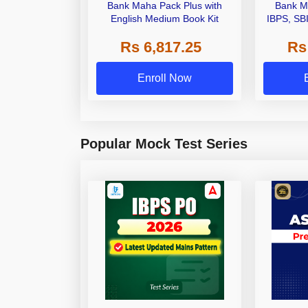
Bank Maha Pack Plus with
Bank M
English Medium Book Kit
IBPS, SB
Grade A,
Rs 6,817.25
Rs
Other Gra
Enroll Now
Popular Mock Test Series