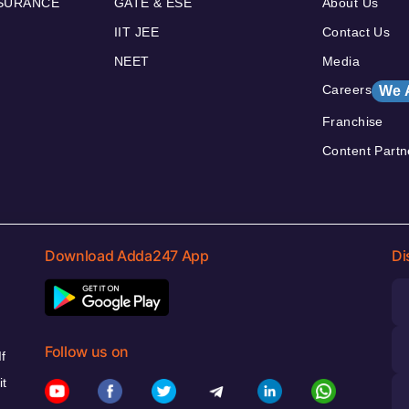
NSURANCE
GATE & ESE
About Us
IIT JEE
Contact Us
NEET
Media
Careers
We 
Franchise
Content Partn
Download Adda247 App
Di
Follow us on
f
it