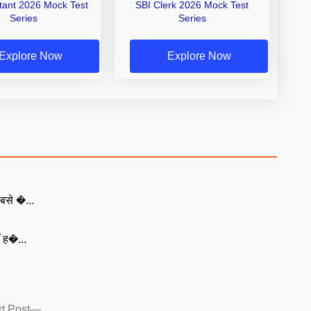
stant 2026 Mock Test
SBI Clerk 2026 Mock Test
Series
Series
Explore Now
Explore Now
बसे �...
ँ ह�...
Next
t Post