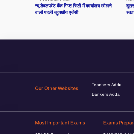
post:
न्यू डेवलपमेंट बैंक गिफ्ट सिटी में कार्यालय खोलने
दूस
navigation
वाली पहली बहुपक्षीय एजेंसी
स्का
Teachers Adda
Our Other Websites
Bankers Adda
Most Important Exams
Exams Prepar