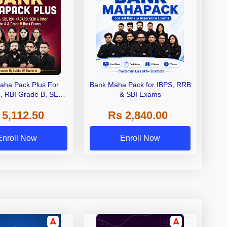
aha Pack Plus For
Bank Maha Pack for IBPS, RRB
I, RBI Grade B, SEBI
& SBI Exams
 NABARD Grade A and
 5,112.50
Rs 2,840.00
de A & Grade B Bank
Exams
Enroll Now
Enroll Now