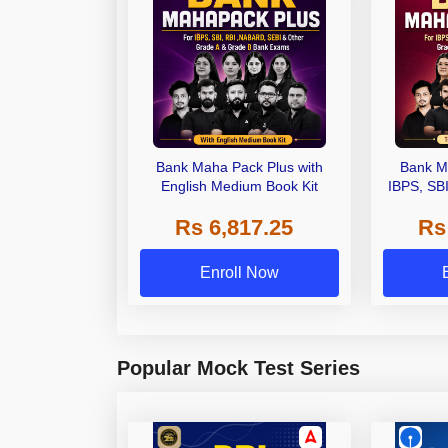
Bank Maha Pack Plus with
Bank M
English Medium Book Kit
IBPS, SB
Grade A,
Rs 6,817.25
Rs
Other Gra
Enroll Now
Popular Mock Test Series