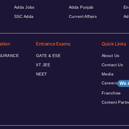
Adda Jobs
Adda Punjab
En
SSC Adda
Current Affairs
Ad
ation
Entrance Exams
Quick Links
NSURANCE
GATE & ESE
About Us
IIT JEE
Contact Us
NEET
Media
Careers
We 
Franchise
Content Partn