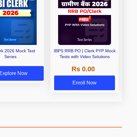
erk 2026 Mock Test
IBPS RRB PO | Clerk PYP Mock
Series
Tests with Video Solutions
Rs 0.00
Explore Now
Enroll Now