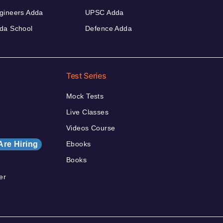
gineers Adda
UPSC Adda
da School
Defence Adda
Test Series
Mock Tests
Live Classes
Videos Course
Are Hiring
Ebooks
Books
er