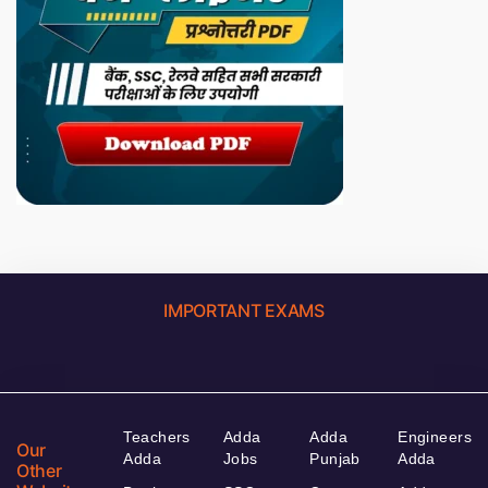
IMPORTANT EXAMS
Teachers
Adda
Adda
Engineers
Our
Adda
Jobs
Punjab
Adda
Other