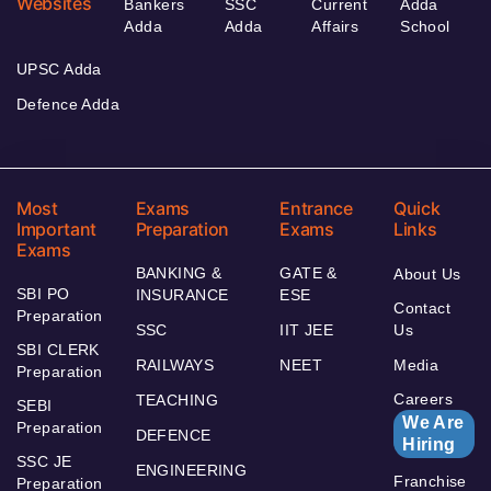
Websites
Bankers
SSC
Current
Adda
Adda
Adda
Affairs
School
UPSC Adda
Defence Adda
Most
Exams
Entrance
Quick
Important
Preparation
Exams
Links
Exams
BANKING &
GATE &
About Us
SBI PO
INSURANCE
ESE
Contact
Preparation
SSC
IIT JEE
Us
SBI CLERK
RAILWAYS
NEET
Media
Preparation
Careers
TEACHING
SEBI
We Are
Preparation
DEFENCE
Hiring
SSC JE
ENGINEERING
Franchise
Preparation