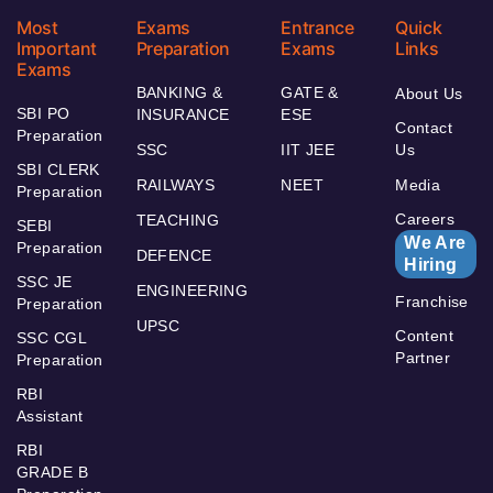
Most
Exams
Entrance
Quick
Important
Preparation
Exams
Links
Exams
BANKING &
GATE &
About Us
SBI PO
INSURANCE
ESE
Contact
Preparation
SSC
IIT JEE
Us
SBI CLERK
RAILWAYS
NEET
Media
Preparation
Careers
TEACHING
SEBI
We Are
Preparation
DEFENCE
Hiring
SSC JE
ENGINEERING
Franchise
Preparation
UPSC
Content
SSC CGL
Partner
Preparation
RBI
Assistant
RBI
GRADE B