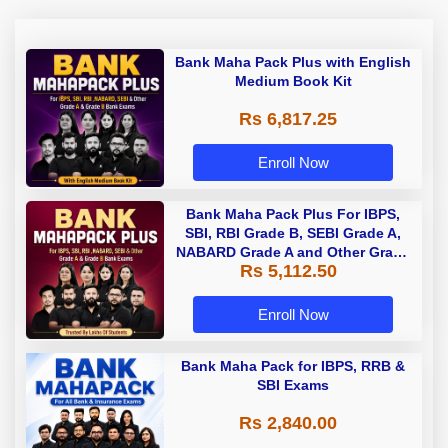
Bank Maha Pack Plus with English
Medium Book Kit
Rs 6,817.25
Enroll Now
Bank Maha Pack Plus For IBPS,
SBI, RBI Grade B, SEBI Grade A,
NABARD Grade A and Other Grade
Rs 5,112.50
A & Grade B Bank Exams
Enroll Now
Bank Maha Pack for IBPS, RRB &
SBI Exams
Rs 2,840.00