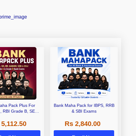
aha Pack Plus For
Bank Maha Pack for IBPS, RRB
I, RBI Grade B, SEBI
& SBI Exams
 NABARD Grade A and
 5,112.50
Rs 2,840.00
de A & Grade B Bank
Exams