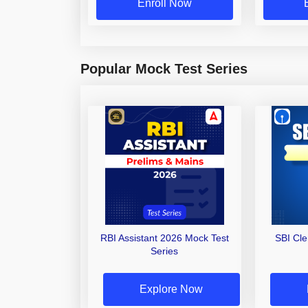
Enroll Now
Popular Mock Test Series
RBI Assistant 2026 Mock Test
SBI Cl
Series
Explore Now