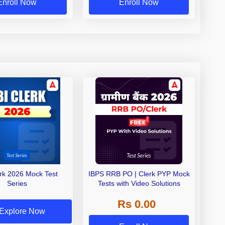
Enroll Now
Enroll Now
erk 2026 Mock Test
IBPS RRB PO | Clerk PYP Mock
Series
Tests with Video Solutions
Rs 0.00
Explore Now