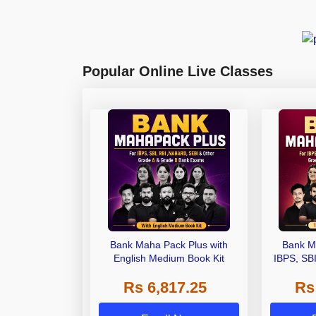
Popular Online Live Classes
Bank Maha Pack Plus with
Bank M
English Medium Book Kit
IBPS, SB
Grade A,
Rs 6,817.25
Rs
Other Gra