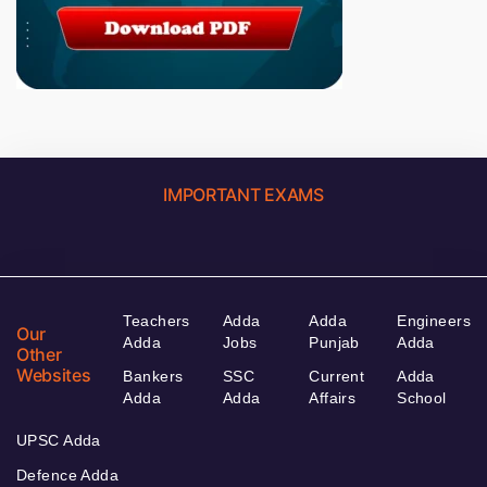
IMPORTANT EXAMS
Teachers
Adda
Adda
Engineers
Our
Adda
Jobs
Punjab
Adda
Other
Websites
Bankers
SSC
Current
Adda
Adda
Adda
Affairs
School
UPSC Adda
Defence Adda