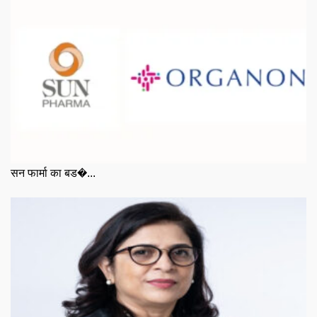
सन फार्मा का बड�...