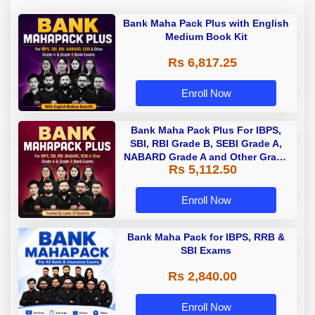
Bank Maha Pack Plus with English
Medium Book Kit
Rs 6,817.25
Enroll Now
Bank Maha Pack Plus For IBPS,
SBI, RBI Grade B, SEBI Grade A,
NABARD Grade A and Other Grade
Rs 5,112.50
A & Grade B Bank Exams
Enroll Now
Bank Maha Pack for IBPS, RRB &
SBI Exams
Rs 2,840.00
Enroll Now