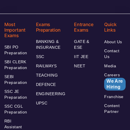
Most
Exams
Entrance
Quick
Important
Preparation
Exams
Links
Exams
BANKING &
GATE &
About Us
SBI PO
INSURANCE
ESE
Contact
Preparation
SSC
IIT JEE
Us
SBI CLERK
RAILWAYS
NEET
Media
Preparation
Careers
TEACHING
SEBI
We Are
Preparation
DEFENCE
Hiring
SSC JE
ENGINEERING
Franchise
Preparation
UPSC
Content
SSC CGL
Partner
Preparation
RBI
Assistant