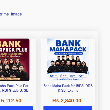
aha Pack Plus For
Bank Maha Pack for IBPS, RRB
I, RBI Grade B, SEBI
& SBI Exams
 NABARD Grade A and
 5,112.50
Rs 2,840.00
de A & Grade B Bank
Exams