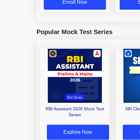
Enroll Now
Popular Mock Test Series
RBI Assistant 2026 Mock Test
SBI Cl
Series
Explore Now