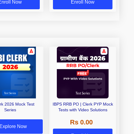
Enroll Now
Enroll Now
erk 2026 Mock Test
IBPS RRB PO | Clerk PYP Mock
Series
Tests with Video Solutions
Rs 0.00
Explore Now