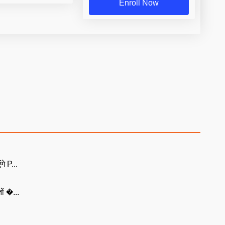
Enroll Now
गे P...
ों �...