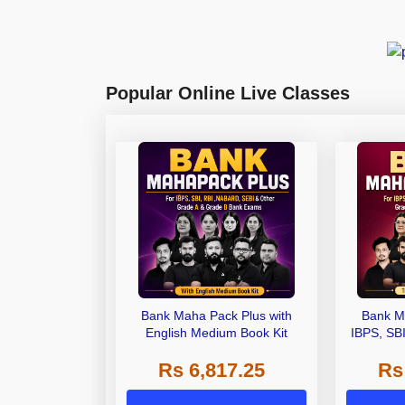
Popular Online Live Classes
Bank Maha Pack Plus with
Bank M
English Medium Book Kit
IBPS, SB
Grade A,
Rs 6,817.25
Rs
Other Gra