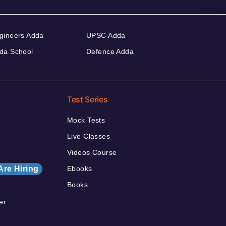
gineers Adda
UPSC Adda
da School
Defence Adda
Test Series
Mock Tests
Live Classes
Videos Course
Are Hiring
Ebooks
Books
er