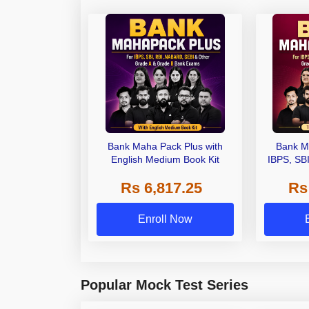
Bank Maha Pack Plus with
Bank M
English Medium Book Kit
IBPS, SB
Grade A,
Rs 6,817.25
Rs
Other Gra
Enroll Now
Popular Mock Test Series