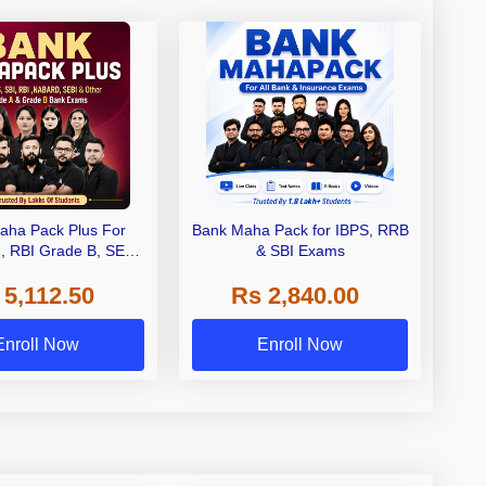
aha Pack Plus For
Bank Maha Pack for IBPS, RRB
I, RBI Grade B, SEBI
& SBI Exams
 NABARD Grade A and
 5,112.50
Rs 2,840.00
de A & Grade B Bank
Exams
Enroll Now
Enroll Now