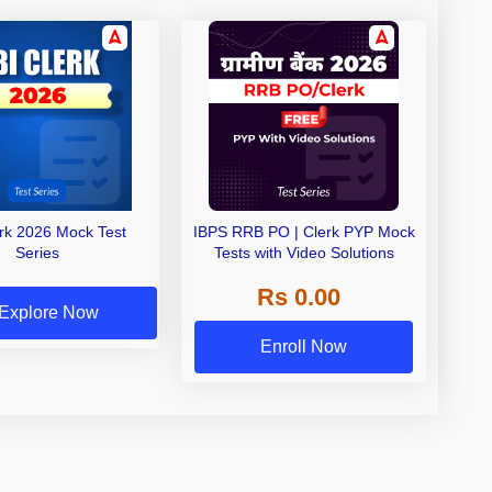
erk 2026 Mock Test
IBPS RRB PO | Clerk PYP Mock
Series
Tests with Video Solutions
Rs 0.00
Explore Now
Enroll Now