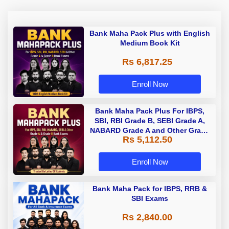
Bank Maha Pack Plus with English
Medium Book Kit
Rs 6,817.25
Enroll Now
Bank Maha Pack Plus For IBPS,
SBI, RBI Grade B, SEBI Grade A,
NABARD Grade A and Other Grade
Rs 5,112.50
A & Grade B Bank Exams
Enroll Now
Bank Maha Pack for IBPS, RRB &
SBI Exams
Rs 2,840.00