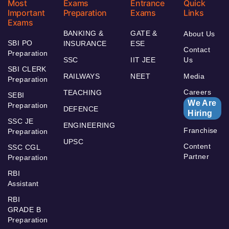
Most
Exams
Entrance
Quick
Important
Preparation
Exams
Links
Exams
BANKING &
GATE &
About Us
SBI PO
INSURANCE
ESE
Contact
Preparation
SSC
IIT JEE
Us
SBI CLERK
RAILWAYS
NEET
Media
Preparation
Careers
TEACHING
SEBI
We Are
Preparation
DEFENCE
Hiring
SSC JE
ENGINEERING
Franchise
Preparation
UPSC
Content
SSC CGL
Partner
Preparation
RBI
Assistant
RBI
GRADE B
Preparation