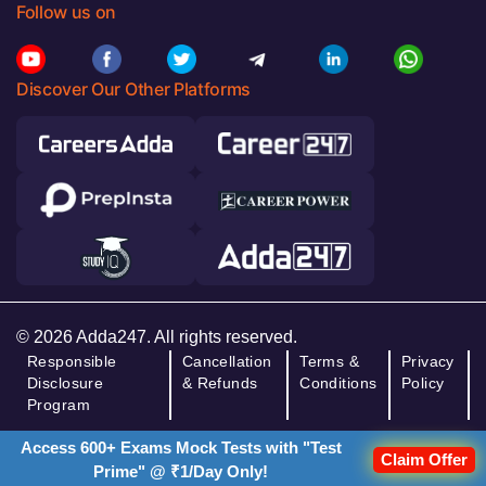
Follow us on
Discover Our Other Platforms
© 2026 Adda247. All rights reserved.
Responsible
Cancellation
Terms &
Privacy
Disclosure
& Refunds
Conditions
Policy
Program
Access 600+ Exams Mock Tests with "Test
Claim Offer
Prime" @ ₹1/Day Only!