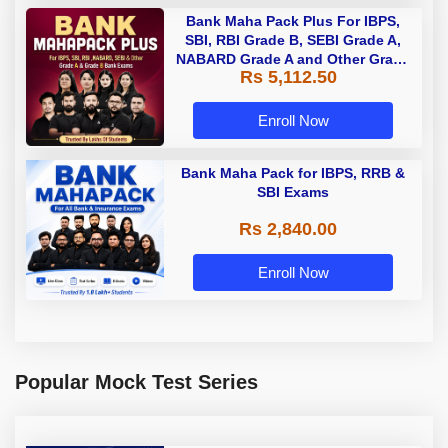
Bank Maha Pack Plus For IBPS,
SBI, RBI Grade B, SEBI Grade A,
NABARD Grade A and Other Grade
Rs 5,112.50
A & Grade B Bank Exams
Enroll Now
Bank Maha Pack for IBPS, RRB &
SBI Exams
Rs 2,840.00
Enroll Now
Popular Mock Test Series