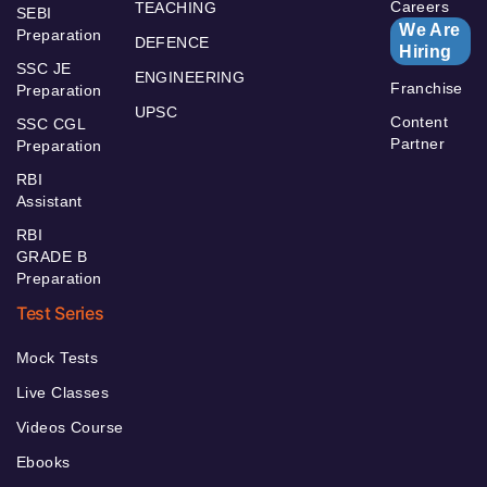
Careers
TEACHING
SEBI
We Are
Preparation
DEFENCE
Hiring
SSC JE
ENGINEERING
Franchise
Preparation
UPSC
Content
SSC CGL
Partner
Preparation
RBI
Assistant
RBI
GRADE B
Preparation
Test Series
Mock Tests
Live Classes
Videos Course
Ebooks