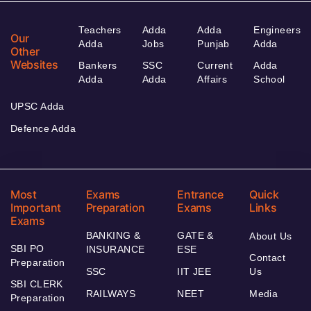
Teachers
Adda
Adda
Engineers
Our
Adda
Jobs
Punjab
Adda
Other
Websites
Bankers
SSC
Current
Adda
Adda
Adda
Affairs
School
UPSC Adda
Defence Adda
Most
Exams
Entrance
Quick
Important
Preparation
Exams
Links
Exams
BANKING &
GATE &
About Us
SBI PO
INSURANCE
ESE
Contact
Preparation
SSC
IIT JEE
Us
SBI CLERK
RAILWAYS
NEET
Media
Preparation