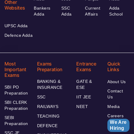
Other
Websites
Bankers
SSC
Current
Adda
Adda
Adda
Affairs
School
UPSC Adda
Defence Adda
Most
Exams
Entrance
Quick
Important
Preparation
Exams
Links
Exams
BANKING &
GATE &
About Us
SBI PO
INSURANCE
ESE
Contact
Preparation
SSC
IIT JEE
Us
SBI CLERK
RAILWAYS
NEET
Media
Preparation
Careers
TEACHING
SEBI
We Are
Preparation
DEFENCE
Hiring
SSC JE